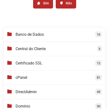
Sim
Não
Banco de Dados
16
Central do Cliente
3
Certificado SSL
12
cPanel
81
DirectAdmin
49
Domínio
30