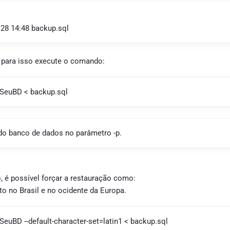
 28 14:48 backup.sql
, para isso execute o comando:
 SeuBD < backup.sql
do banco de dados no parâmetro -p.
, é possível forçar a restauração como:
to no Brasil e no ocidente da Europa.
SeuBD --default-character-set=latin1 < backup.sql