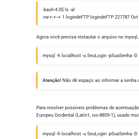
-bash-4.0$ ls -al
-rw-r--r--+ 1 logindeFTP logindeFTP 227787 Oct
Agora você precisa restautar o arquivo no mysql
mysql -h localhost -u SeuLogin -pSuaSenha -D
Atenção!
Não dê espaço ao informar a senha 
Para resolver possíveis problemas de acentuação
Europeu Ocidental (Latin1, iso-8859-1), usado mui
mysql -h localhost -u SeuLogin -pSuaSenha -D 