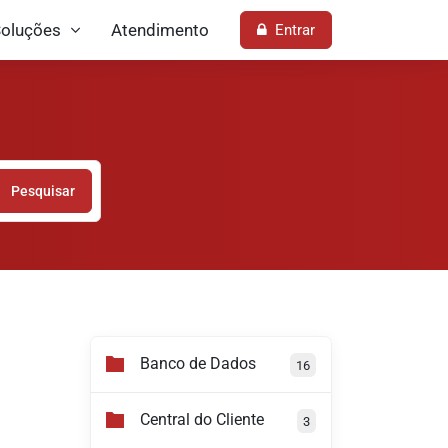
oluções
Atendimento
Entrar
Pesquisar
Banco de Dados
16
Central do Cliente
3