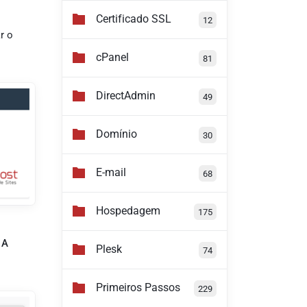
Certificado SSL
12
r o
cPanel
81
DirectAdmin
49
Domínio
30
E-mail
68
Hospedagem
175
 A
Plesk
74
Primeiros Passos
229