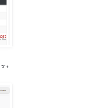
m
"2"
e