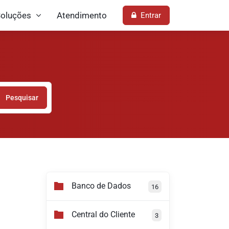
oluções
Atendimento
Entrar
Pesquisar
Banco de Dados
16
Central do Cliente
3