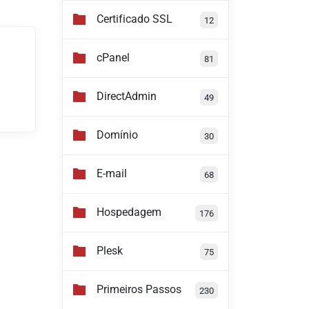
Certificado SSL
12
cPanel
81
DirectAdmin
49
Domínio
30
E-mail
68
Hospedagem
176
Plesk
75
Primeiros Passos
230