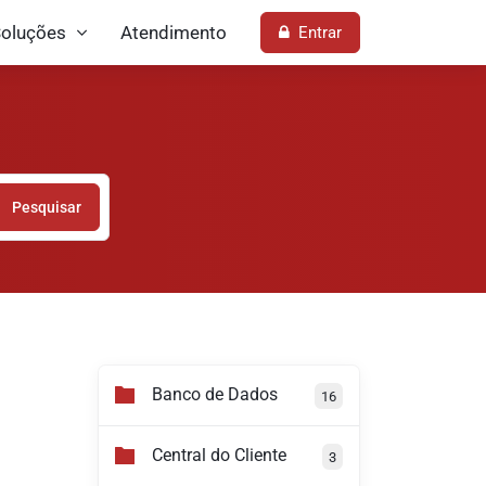
oluções
Atendimento
Entrar
Pesquisar
Banco de Dados
16
Central do Cliente
3