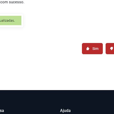
a com sucesso.
Sim
sa
Ajuda