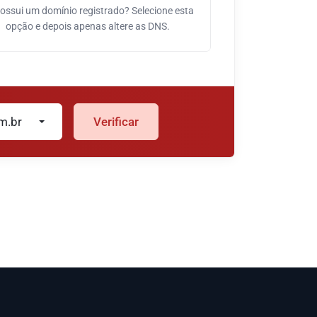
ossui um domínio registrado? Selecione esta
opção e depois apenas altere as DNS.
m.br
Verificar