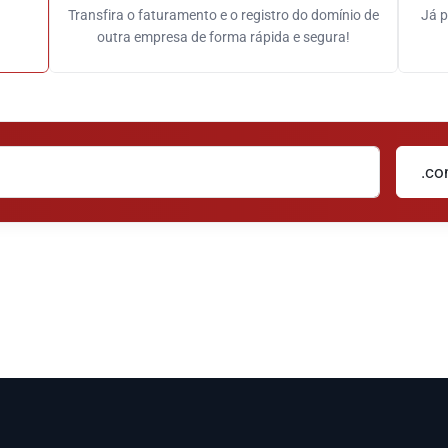
Transfira o faturamento e o registro do domínio de
Já p
outra empresa de forma rápida e segura!
.co